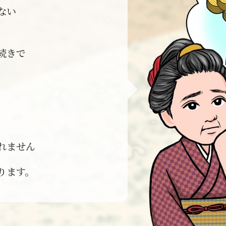
ない
続きで
れません
ります。