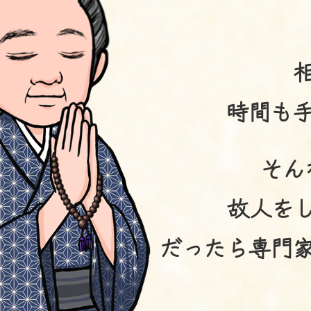
時間も
そん
故人を
だったら専門