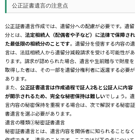
公正証書遺言の注意点
公正証書遺言作成では、遺留分への配慮が必要です。遺留
分とは、
法定相続人（配偶者や子など）に法律で保障され
た最低限の相続分のことです
。遺留分を侵害する内容の遺
言は、法廷相続人から遺留分減殺請求を受ける可能性があ
ります。請求が認められた場合、遺言や生前贈与で財産を
取得した者は、その一部を遺留分権利者に返還する必要が
あります。
また、
公正証書遺言は作成過程で証人2名と公証人に内容
が開示されるため、完全な秘密保持は難しい
でしょう。遺
言内容の秘密保持を重視する場合は、次で解説する秘密証
書遺言を選ぶ必要があります。
遺言の種類③秘密証書遺言
秘密証書遺言とは、遺言内容を関係者に知られることなく
作成できる、遺言のことです。ここでは以下の点について